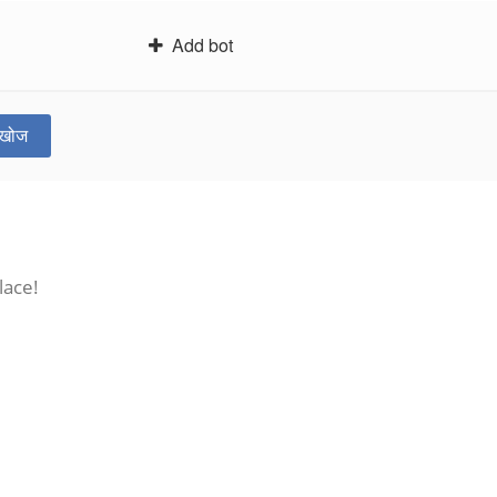
Add bot
खोज
lace!