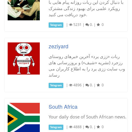
با دنبال کردن این ربات روزانه پیام هایی با
رویکرد علمی برای بهبود زندگی مشترک
خود دریافت می کنید.
|
5231
|
0.
|
0
Telegram
zeziyard
ربات «ززی یرد» آخرین خبرهای روستای
رزجرد (نشریه «شیف») و بروزرسانی های
وب سایت ززی یرد را به اطلاع کاربران می
رساند
|
4896
|
0.
|
0
Telegram
South Africa
Your daily dose of South African news.
|
4888
|
0.
|
0
Telegram