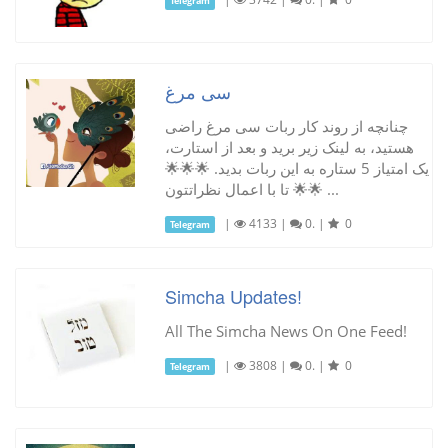
Telegram
سی مرغ
چنانچه از روند کار ربات سی مرغ راضی
هستید، به لینک زیر برید و بعد از استارت،
یک امتیاز 5 ستاره به این ربات بدید. 🌟🌟🌟
🌟🌟 تا با اعمال نظراتتون ...
|
4133
|
0.
|
0
Telegram
Simcha Updates!
All The Simcha News On One Feed!
|
3808
|
0.
|
0
Telegram