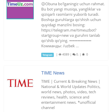
😉Obuna bo'lganingiz uchun rahmat.
Bu bot yangi musiqa, yangliklar va
qiziqarli rasmlarni yuborib turadi.
Boshqa guruhlarga qo'shish uchun
quyidagi manzilni bosing:
https://telegram.me/timeuzbot?
startgroup=new va guruhni tanlab
qo'shib qo'ying. ➖➖➖➖➖➖➖➖
Комманды: /uzbek ...
|
4089
|
0.
|
0
Telegram
TIME News
TIME | Current & Breaking News |
National & World Updates Politics,
world news, photos, video, tech
reviews, health, science and
entertainment news. *unofficial
channel