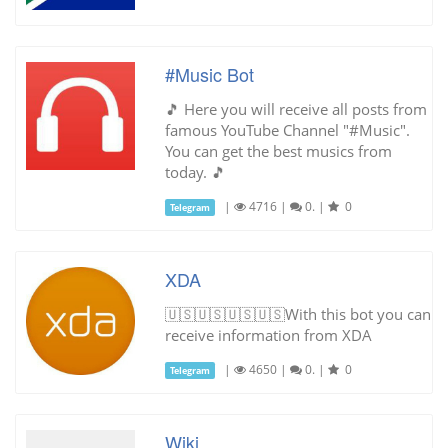
#Music Bot
🎵 Here you will receive all posts from
famous YouTube Channel "#Music".
You can get the best musics from
today. 🎵
|
4716
|
0.
|
0
Telegram
XDA
🇺🇸🇺🇸🇺🇸🇺🇸With this bot you can
receive information from XDA
|
4650
|
0.
|
0
Telegram
Wiki