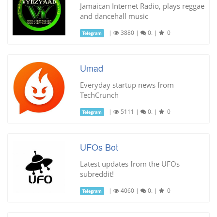
Jamaican Internet Radio, plays reggae
and dancehall music
|
3880
|
0.
|
0
Telegram
Umad
Everyday startup news from
TechCrunch
|
5111
|
0.
|
0
Telegram
UFOs Bot
Latest updates from the UFOs
subreddit!
|
4060
|
0.
|
0
Telegram