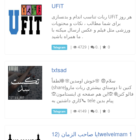
UFiT
ربات تناسب اندام و بدنسازی UFiT هر روز
برای شما مطالب ، نکات و محتویات
ورزشی مثل فیلم و عکس ارسال میکنه با
ما همراه باشید .
|
4729
|
0.
|
0
Telegram
txtsad
سلام😨 🌸خوش اومدين🌸 🌐لطفاً
(share)كنين تا دوستاي بيشتري ربات مارو
فالو كنن🌐 🙊اين هم صفحه ي اينستامون🙊
📞كاري داشتين به tele پيام بدين
|
4149
|
0.
|
0
Telegram
یا صاحب الزمان (12twelveimam 1