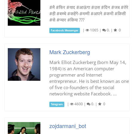
#मै #फिर #याद #आऊंगा #उस #दिन #जब #तेरे
#ही #बच्चे #कहेंगे-#मम्मी #आपने #कभी #किसी
#से #प्यार #किया ???
|
1065
|
0.
|
0
Facebook Messenger
Mark Zuckerberg
Mark Elliot Zuckerberg (born May 14,
1984) is an American computer
programmer and Internet
entrepreneur. He is best known as one
of five co-founders of the social
networking website Facebook. ...
|
4600
|
0.
|
0
Telegram
zojdarmani_bot