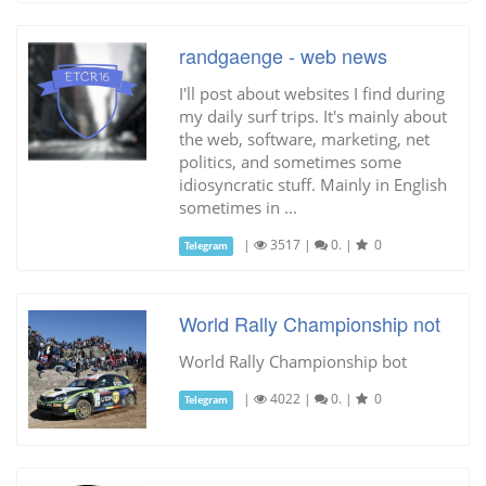
randgaenge - web news
I'll post about websites I find during
my daily surf trips. It's mainly about
the web, software, marketing, net
politics, and sometimes some
idiosyncratic stuff. Mainly in English
sometimes in ...
|
3517
|
0.
|
0
Telegram
World Rally Championship not
World Rally Championship bot
|
4022
|
0.
|
0
Telegram