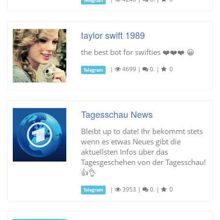
taylor swift 1989
the best bot for swifties ❤️❤️❤️ 😀
|
4699
|
0.
|
0
Telegram
Tagesschau News
Bleibt up to date! Ihr bekommt stets
wenn es etwas Neues gibt die
aktuellsten Infos über das
Tagesgeschehen von der Tagesschau!
👍👌
|
3953
|
0.
|
0
Telegram