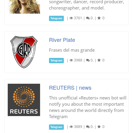
songwriter, dancer, record producer,
choreographer, and model.
|
3761
|
0.
|
0
Telegram
River Plate
Frases del mas grande
|
3988
|
0.
|
0
Telegram
REUTERS | news
This unofficial «Reuters» news bot will
notify you about the most important
news around the world directly from
Telegram
|
3889
|
0.
|
0
Telegram