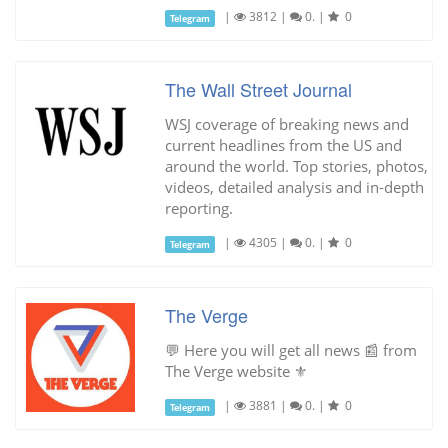
|
3812
|
0.
|
0
Telegram
The Wall Street Journal
WSJ coverage of breaking news and
current headlines from the US and
around the world. Top stories, photos,
videos, detailed analysis and in-depth
reporting.
|
4305
|
0.
|
0
Telegram
The Verge
💬 Here you will get all news 📰 from
The Verge website ⚜
|
3881
|
0.
|
0
Telegram