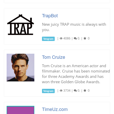
TrapBot
New juicy TRAP music is always with
you.
|
4086
|
0.
|
0
Telegram
Tom Cruize
Tom Cruise is an American actor and
filmmaker. Cruise has been nominated
for three Academy Awards and has
won three Golden Globe Awards.
|
3734
|
0.
|
0
Telegram
TimeUz.com