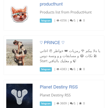
producthunt
Products list from ProductHunt
|
4356
|
0.
|
0
Telegram
♡ PRINCE ♡
يا هﻻ بيكم 🌹 رمزيات 👑 خواطر 📒 اغاني
🎤 نكات 😂 و مسابقات و و ونسة دوس
Start و معليك بالباقي 🍃
|
4383
|
0.
|
0
Telegram
Planet Destiny RSS
Planet Destiny RSS
|
3609
|
0.
|
0
Telegram