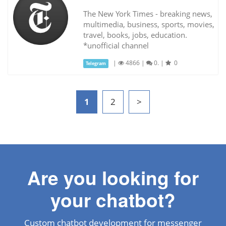
The New York Times - breaking news,
multimedia, business, sports, movies,
travel, books, jobs, education.
*unofficial channel
|
4866
|
0.
|
0
Telegram
1
2
>
Are you looking for
your chatbot?
Custom chatbot development for messenger