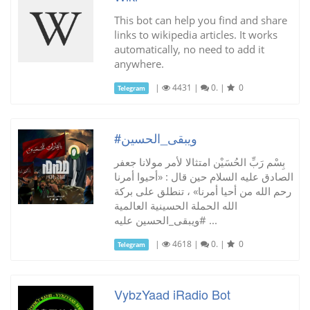
This bot can help you find and share
links to wikipedia articles. It works
automatically, no need to add it
anywhere.
|
4431
|
0.
|
0
Telegram
#ويبقى_الحسين
بِسْم رَبِّ الحُسَيْن امتثالا لأمر مولانا جعفر
الصادق عليه السلام حين قال : «أحيوا أمرنا
رحم الله من أحيا أمرنا» ، تنطلق على بركة
الله الحملة الحسينية العالمية
#ويبقى_الحسين عليه ...
|
4618
|
0.
|
0
Telegram
VybzYaad iRadio Bot