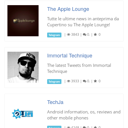
The Apple Lounge
Tutte le ultime news in anteprima da
Cupertino su The Apple Lounge!
|
3843
|
0.
|
0
Telegram
Immortal Technique
The latest Tweets from Immortal
Technique
|
3933
|
0.
|
0
Telegram
TechJa
Android information, os, reviews and
other mobile phones
|
4248
|
0.
|
0
Telegram