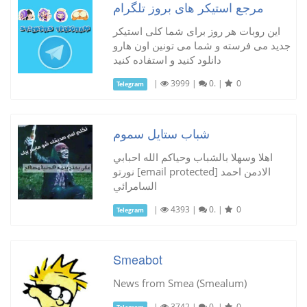
مرجع استیکر های بروز تلگرام
این روبات هر روز برای شما کلی استیکر
جدید می فرسته و شما می تونین اون هارو
دانلود کنید و استفاده کنید
|
3999
|
0.
|
0
Telegram
شباب ستايل سموم
اهلا وسهلا بالشباب وحياكم الله احبابي
نورتو [email protected] الادمن احمد
السامرائي
|
4393
|
0.
|
0
Telegram
Smeabot
News from Smea (Smealum)
|
3742
|
0.
|
0