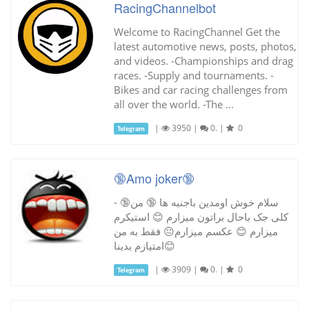
RacingChannelbot
Welcome to RacingChannel Get the
latest automotive news, posts, photos,
and videos. -Championships and drag
races. -Supply and tournaments. -
Bikes and car racing challenges from
all over the world. -The ...
|
3950
|
0.
|
0
Telegram
🔞Amo joker🔞
- 🔞سلام خوش اومدین باجنبه ها 🔞 من
کلی جک باحال براتون میزارم 😊 استیکرم
میزارم 😊 عکسم میزارم😐 فقط به من
امتیازم بدینا😊
|
3909
|
0.
|
0
Telegram