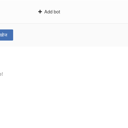
Add bot
खोज
e!