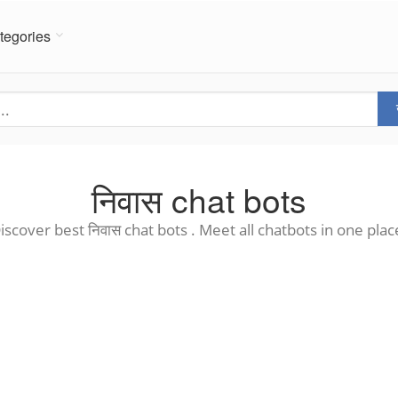
tegories
निवास chat bots
iscover best निवास chat bots . Meet all chatbots in one plac