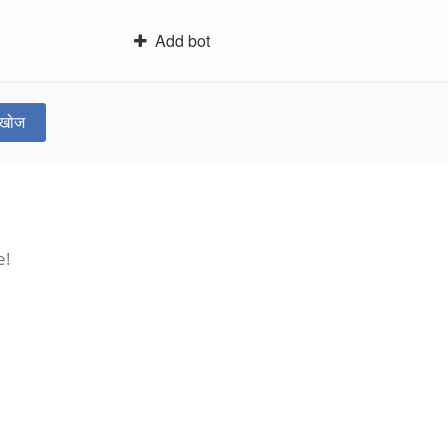
Add bot
खोज
e!