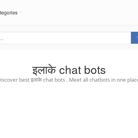
tegories
इलाके chat bots
iscover best इलाके chat bots . Meet all chatbots in one plac